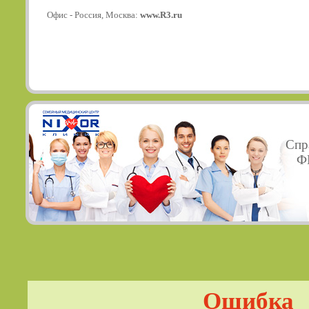
Офис - Россия, Москва:
www.R3.ru
Спр
ФГ
Ошибка