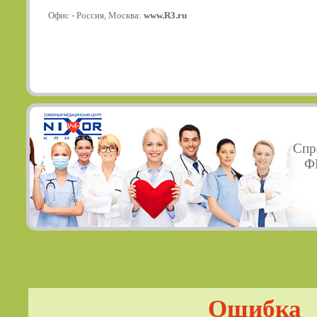
Офис - Россия, Москва:
www.R3.ru
Спр
ФГ
Ошибка