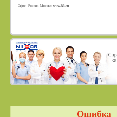
Офис - Россия, Москва:
www.R3.ru
Спр
ФГ
Ошибка