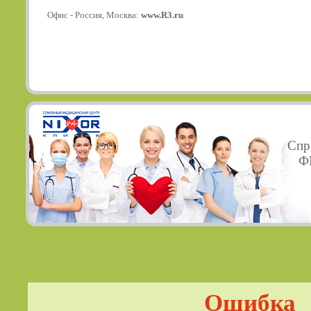
Офис - Россия, Москва:
www.R3.ru
Спр
ФГ
Ошибка