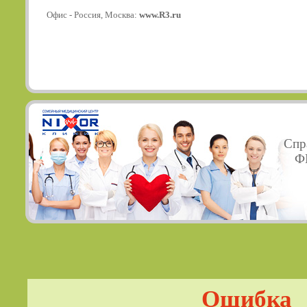
Офис - Россия, Москва:
www.R3.ru
Спр
ФГ
Ошибка